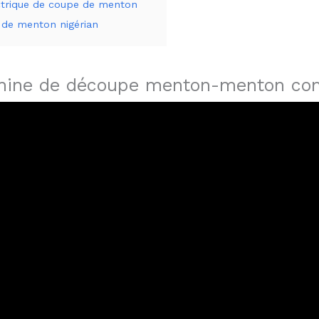
ctrique de coupe de menton
n de menton nigérian
achine de découpe menton-menton co