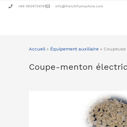
Aller
+86 19139754781
info@frenchfrymachine.com
au
contenu
Accueil
»
Équipement auxiliaire
»
Coupeuse 
Coupe-menton électri