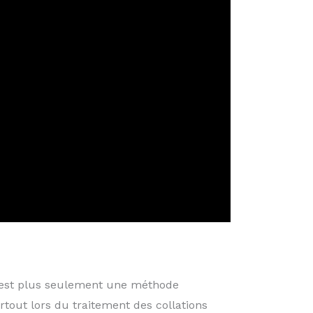
n’est plus seulement une méthode
tout lors du traitement des collations