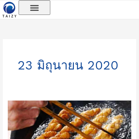
Skip
to
content
23 มิถุนายน 2020
วิธี
ควบคุม
อุณหภูมิ
น้ำมัน