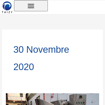
Aller
au
contenu
30 Novembre
2020
Combien
coûte