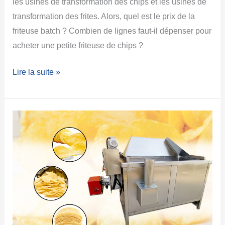
les usines de transformation des chips et les usines de
transformation des frites. Alors, quel est le prix de la
friteuse batch ? Combien de lignes faut-il dépenser pour
acheter une petite friteuse de chips ?
Lire la suite »
Machine
commerciale
de
friteuse
par
lots
de
croustilles