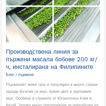
масала
бобове
200
кг/
ч,
инсталирана
на
Филипините
Производствена линия за
пържени масала бобове 200 кг/
ч, инсталирана на Филипините
Блог
/
пържене
Пърженият зелен грах е популярен в много страни
заради богатия си вкус, яркия цвят и хрупкавия
вкус. Особено в страните от Югоизточна Азия и
Китай. Затова много предприятия за преработка на