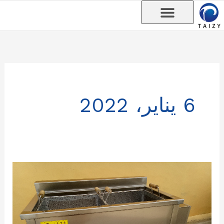
خطي
لى
لمحتوى
6 يناير، 2022
يتم
شحن
المقلاة
العميقة