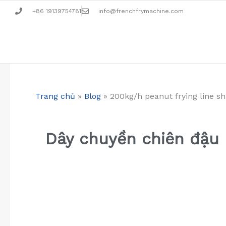
Nhảy
+86 19139754781
info@frenchfrymachine.com
tới
nội
dung
Trang chủ
»
Blog
»
200kg/h peanut frying line s
Dây chuyền chiên đậu 