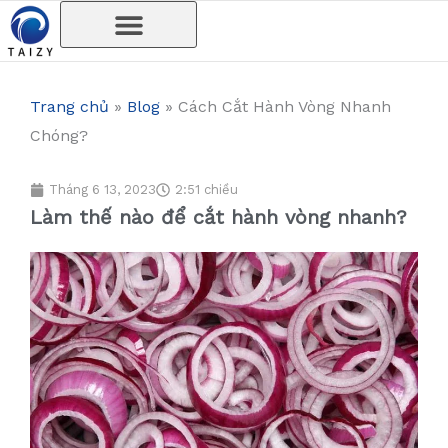
Nhảy
tới
nội
dung
Trang chủ
»
Blog
»
Cách Cắt Hành Vòng Nhanh
Chóng?
Tháng 6 13, 2023
2:51 chiều
Làm thế nào để cắt hành vòng nhanh?