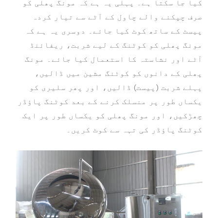
کیا جا سکتا ہے۔ پہلی یہ ہے کہ مونگ پھلی کو
صرف چپکنے والے چاول کے آٹے سے تیار کردہ
پیسٹ کے ساتھ کوٹ کیا جائے۔ دوسری یہ ہے کہ
مونگ پھلی کو کوٹنگ کے لیے شربت، ریفائنڈ
آٹے اور نشاستہ کا استعمال کیا جائے۔ مونگ
پھلی کے دانوں کو کوٹنگ مشین میں ڈالیں،
پہلے شربت (پیست) ڈالیں، اور پھر سلیری کو
یکساں طور پر منسلک کرنے کے بعد کوٹنگ پاؤڈر
چھڑکیں، اور مونگ پھلی کو یکساں طور پر ایک
کوٹنگ پاؤڈر کی تہہ سے کوٹ کریں۔