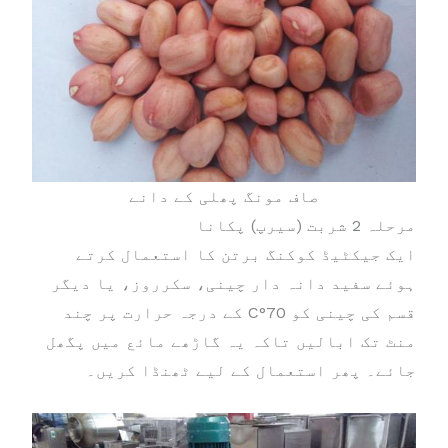
صاف مونگ پھلی کے دانے
مرحلہ 2 شربت (سیرپ) پکانا
ایک جیکٹیڈ کوکنگ برتن کا استعمال کرتے
ہوئے سفید دانہ دار چینی، سکرروز، یا دیگر
قسم کی چینی کو 70°C کے درجہ حرارت پر چند
منٹ تک ابالیں تاکہ یہ گاڑھے مائع میں پگھل
جائے۔ پھر استعمال کے لیے ٹھنڈا کریں۔