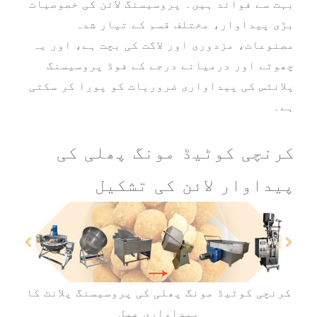
بہت سے فوائد ہیں۔ پروسیسنگ لائن کی خصوصیات
بڑی پیداوار، مختلف قسم کے تیار شدہ
مصنوعات، مزدوری اور لاگت کی بچت ہے، اور یہ
چھوٹے اور درمیانے درجے کے فوڈ پروسیسنگ
پلانٹس کی پیداواری ضروریات کو پورا کر سکتی
ہے۔
کرنچی کوٹیڈ مونگ پھلی کی
پیداوار لائن کی تشکیل
کرنچی کوٹیڈ مونگ پھلی کی پروسیسنگ پلانٹ کا
پیداواری عمل