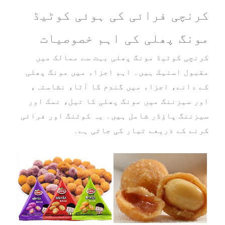
کرنچی فرائی کی ہوئی کوٹیڈ
مونگ پھلی کی اہم خصوصیات
کرنچی کوٹیڈ مونگ پھلی بہت سے ممالک میں
مقبول اسنیک ہیں۔ اہم اجزاء میں مونگ پھلی
کے دانے، اجزاء میں گندم کا آٹا، نشاستہ،
اور سیزننگ میں مونگ پھلی کا تیل، نمک اور
سیزننگ پاؤڈر شامل ہیں۔ یہ کوٹنگ اور فرائی
کرنے کے ذریعے تیار کی جاتی ہے۔