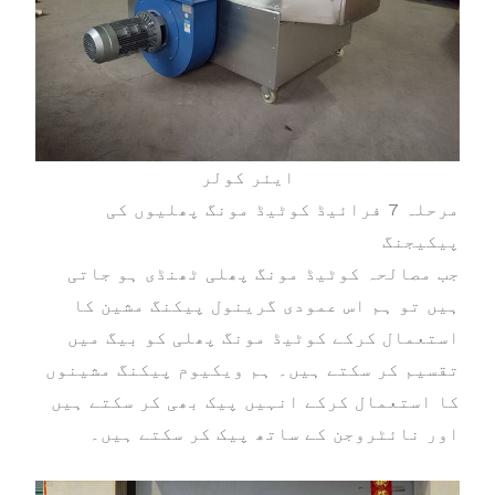
ایئر کولر
مرحلہ 7 فرائیڈ کوٹیڈ مونگ پھلیوں کی
پیکیجنگ
جب مصالحہ کوٹیڈ مونگ پھلی ٹھنڈی ہو جاتی
ہیں تو ہم اس عمودی گرینول پیکنگ مشین کا
استعمال کرکے کوٹیڈ مونگ پھلی کو بیگ میں
تقسیم کر سکتے ہیں۔ ہم ویکیوم پیکنگ مشینوں
کا استعمال کرکے انہیں پیک بھی کر سکتے ہیں
اور نائٹروجن کے ساتھ پیک کر سکتے ہیں۔