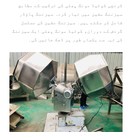
کرنچی کوٹیڈ مونگ پھلی کی ترکیب کے مطابق
سیزننگ مشین میں تیار کردہ سیزننگ پاؤڈر
شامل کر سکتے ہیں۔ سیزننگ مشین کی مسلسل
گردش کے دوران، کوٹیڈ مونگ پھلی ایک سیزننگ
کی تہہ سے یکساں طور پر ڈھک جائیں گی۔