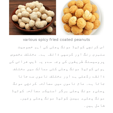
various spicy fried coated peanuts
اس کرنچی کوٹیڈ مونگ پھلی کی اہم خصوصیت
سنہری رنگ اور کرسپی ذائقہ ہے۔ مختلف مخصوص
پروسیسنگ طریقوں کی وجہ سے، یہ ڈیپ فرائی کی
ہوئی کوٹیڈ مونگ پھلی کئی ممالک میں مختلف
ذائقے رکھتی ہے اور مختلف ناموں سے جانا
جاتا ہے۔ عام ناموں میں مصالحہ کرنچی مونگ
پھلی، مونگ پھلی برگر اسنیک، مصالحہ کوٹیڈ
مونگ پھلی، بیسن کوٹیڈ مونگ پھلی وغیرہ
شامل ہیں۔