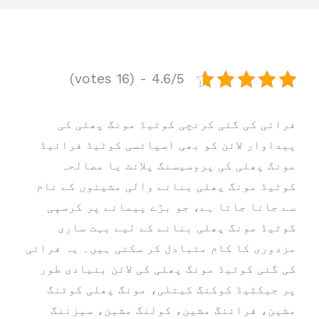
4.6/5 - (16 votes)
فرائی کی گئی کرنچی کوٹیڈ مونگ پھلی کی
پیداوار لائن کو بھی اسپائسی کوٹیڈ فرائیڈ
مونگ پھلی کی پروسیسنگ پلانٹ یا مصالحہ
کوٹیڈ مونگ پھلی بنانے والی مشینوں کے نام
سے جانا جاتا ہے، جو بڑے پیمانے پر کرسپی
کوٹیڈ مونگ پھلی بنانے کے لیے بہت ساری
مزدوری کا کام متبادل کر سکتی ہیں۔ یہ فرائی
کی گئی کوٹیڈ مونگ پھلی کی لائن بنیادی طور
پر جیکٹیڈ کوکنگ کیتلی، مونگ پھلی کوٹنگ
مشین، فرائنگ مشین، کولنگ مشین، سیزننگ