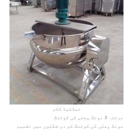
جیکٹیڈ ککر
مرحلہ 3 مونگ پھلی کی کوٹنگ
مونگ پھلی کی کوٹنگ کو دو شکلوں میں تقسیم