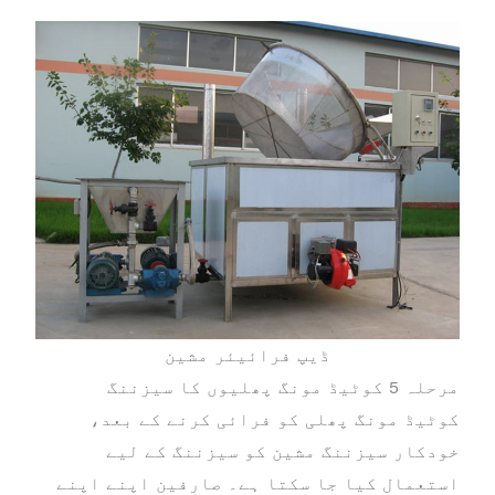
ڈیپ فرائیئر مشین
مرحلہ 5 کوٹیڈ مونگ پھلیوں کا سیزننگ
کوٹیڈ مونگ پھلی کو فرائی کرنے کے بعد،
خودکار سیزننگ مشین کو سیزننگ کے لیے
استعمال کیا جا سکتا ہے۔ صارفین اپنے اپنے