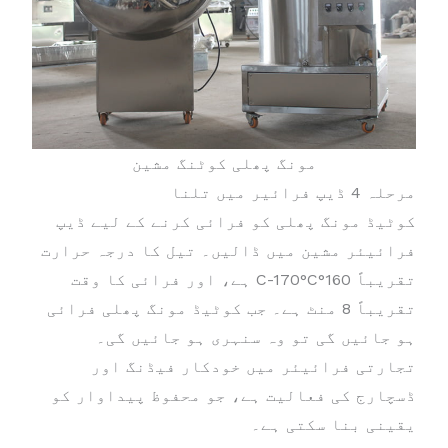
مونگ پھلی کوٹنگ مشین
مرحلہ 4 ڈیپ فرائیر میں تلنا
کوٹیڈ مونگ پھلی کو فرائی کرنے کے لیے ڈیپ
فرائیئر مشین میں ڈالیں۔ تیل کا درجہ حرارت
تقریباً 160°C-170°C ہے، اور فرائی کا وقت
تقریباً 8 منٹ ہے۔ جب کوٹیڈ مونگ پھلی فرائی
ہو جائیں گی تو وہ سنہری ہو جائیں گی۔
تجارتی فرائیئر میں خودکار فیڈنگ اور
ڈسچارج کی فعالیت ہے، جو محفوظ پیداوار کو
یقینی بنا سکتی ہے۔