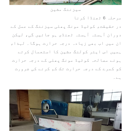
سیزننگ مشین
مرحلہ 6 ٹھنڈا کرنا
در حقیقت، کوٹیڈ مونگ پھلی سیزننگ کے عمل کے
دوران آہستہ آہستہ ٹھنڈی ہو جائیں گی، لیکن
ان میں اب بھی زیادہ درجہ حرارت ہوگا۔ لہذا،
ہمیں اس ایئر کولنگ مشین کا استعمال کرتے
ہوئے مصالحہ کوٹیڈ مونگ پھلی کے درجہ حرارت
کو کمرے کے درجہ حرارت تک کم کرنے کی ضرورت
ہے۔