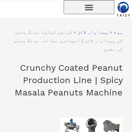
واد
ر
ائیں۔
ہوم
»
پیداوار لائن
»
کرنچی کوٹیڈ مونگ پھلی
کی پیداوار لائن | اسپائسی مصالحہ مونگ پھلی
کی مشین
Crunchy Coated Peanut
Production Line | Spicy
Masala Peanuts Machine