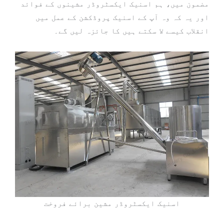
مضمون میں، ہم اسنیک ایکسٹروڈر مشینوں کے فوائد
اور یہ کہ وہ آپ کے اسنیک پروڈکشن کے عمل میں
انقلاب کیسے لا سکتے ہیں کا جائزہ لیں گے۔
اسنیک ایکسٹروڈر مشین برائے فروخت