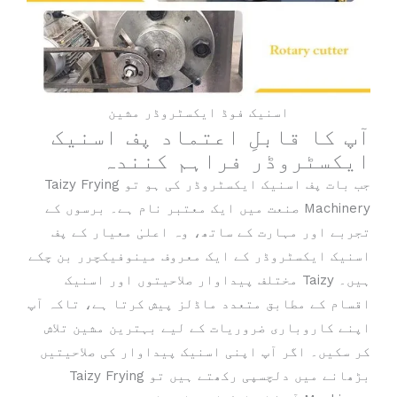
اسنیک فوڈ ایکسٹروڈر مشین
آپ کا قابلِ اعتماد پف اسنیک
ایکسٹروڈر فراہم کنندہ
جب بات پف اسنیک ایکسٹروڈر کی ہو تو Taizy Frying
Machinery صنعت میں ایک معتبر نام ہے۔ برسوں کے
تجربے اور مہارت کے ساتھ، وہ اعلیٰ معیار کے پف
اسنیک ایکسٹروڈر کے ایک معروف مینوفیکچرر بن چکے
ہیں۔ Taizy مختلف پیداوار صلاحیتوں اور اسنیک
اقسام کے مطابق متعدد ماڈلز پیش کرتا ہے، تاکہ آپ
اپنے کاروباری ضروریات کے لیے بہترین مشین تلاش
کر سکیں۔ اگر آپ اپنی اسنیک پیداوار کی صلاحیتیں
بڑھانے میں دلچسپی رکھتے ہیں تو Taizy Frying