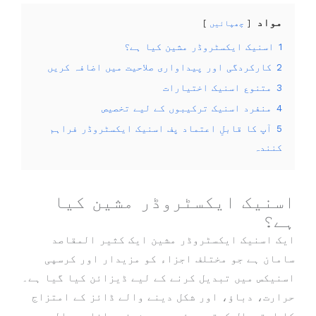
مواد
چھپائیں
1
اسنیک ایکسٹروڈر مشین کیا ہے؟
2
کارکردگی اور پیداواری صلاحیت میں اضافہ کریں
3
متنوع اسنیک اختیارات
4
منفرد اسنیک ترکیبوں کے لیے تخصیص
5
آپ کا قابلِ اعتماد پف اسنیک ایکسٹروڈر فراہم
کنندہ
اسنیک ایکسٹروڈر مشین کیا
ہے؟
ایک اسنیک ایکسٹروڈر مشین ایک کثیر المقاصد
سامان ہے جو مختلف اجزاء کو مزیدار اور کرسپی
اسنیکس میں تبدیل کرنے کے لیے ڈیزائن کیا گیا ہے۔
حرارت، دباؤ، اور شکل دینے والے ڈائز کے امتزاج
کا استعمال کرتے ہوئے، یہ مشینیں اناج، دالیں،