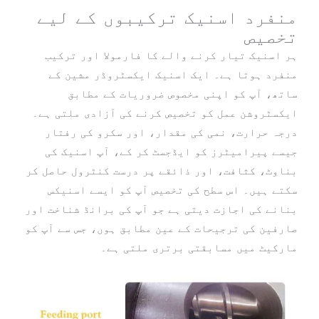
منفرد اسنیک ترکیبوں کے لیے
تخصیص
ہر اسنیک تیار کرنے والے کا فارمولا اور ترکیب
منفرد ہوتا ہے۔ ایک اسنیک ایکسٹروڈر مشین کے
ساتھ، آپ کو اپنی مخصوص ضروریات کے مطابق
ایکسٹروشن عمل کو تخصیص کرنے کی آزادی ملتی ہے۔
درجہ حرارت، نمی کی مقدار، اور سکرو کی رفتار
جیسے پیرامیٹرز کو ایڈجسٹ کر کے، آپ اسنیک کی
بناوٹ، کثافت، اور ذائقے پر درست کنٹرول حاصل کر
سکتے ہیں۔ اس سطح کی تخصیص آپ کو ایسے اسنیکس
بنانے کی اجازت دیتی ہے جو آپ کی برانڈ شناخت اور
صارفین کی ترجیحات کے عین مطابق ہوں، جس سے آپ کو
مارکیٹ میں مسابقتی برتری ملتی ہے۔