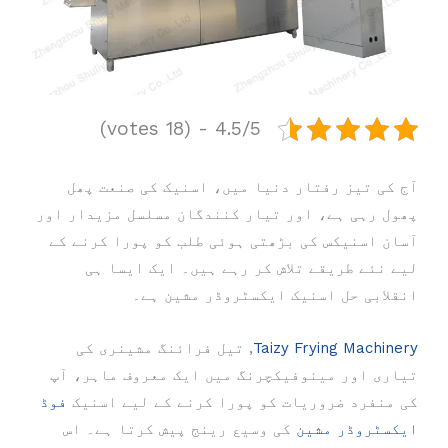
4.5/5 - (18 votes)
آج کی تیز رفتار دنیا میں، اسنیک کی صنعت پھل
پھول رہی ہے، اور تیار کنندگان مسلسل مزیدار اور
آسان اسنیکس کی بڑھتی ہوئی طلب کو پورا کرنے کے
لیے نئے طریقے تلاش کر رہے ہیں۔ ایک ایسا ہی
انقلابی حل اسنیک ایکسٹروڈر مشین ہے۔
Taizy Frying Machinery
, تیل فرائنگ مشینری کی
تیاری اور مینوفیکچرنگ میں ایک معروف ماہر، آپ
کی منفرد ضروریات کو پورا کرنے کے لیے اسنیک
فوڈ
ایکسٹروڈر مشین
کی وسیع رینج پیش کرتا ہے۔ اس