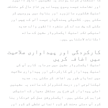
اور نشاستے جیسے وسیع پیمانے پر خام مال کو مختلف
اسنیک شکلوں، سائزوں، اور بناوٹ میں پروسیس کر
سکتی ہیں۔ کلاسیکی پسندگیاں جیسے آلو کے چپس اور
مکئی کے پف سے لے کر منفرد ذائقوں والے جدید
اسنیکس تک، اسنیک ایکسٹروڈر مشین کے ساتھ
امکانات لامتناہی ہیں۔
کارکردگی اور پیداواری صلاحیت
میں اضافہ کریں
اسنیک ایکسٹروڈر مشین میں سرمایہ کاری آپ کی
اسنیک پیداوار کی کارکردگی اور پیداواری صلاحیت
میں نمایاں طور پر اضافہ کر سکتی ہے۔ جدید
ٹیکنالوجی اور درست کنٹرولز کے ساتھ، یہ مشینیں
اعلی پیداوار کی شرح پر مستقل معیار کے اسنیکس
فراہم کر سکتی ہیں۔ ایکسٹروشن عمل کو خودکار بنا
کر، آپ دستی محنت کو کم، انسانی غلطی کو کم، اور