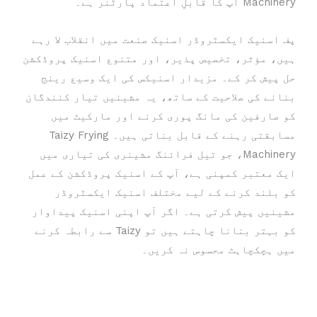
Machinery آپ کا قابلِ اعتماد پارٹنر ہے۔
پف اسنیک ایکسٹروڈر اسنیک صنعت میں انقلاب لا رہے
ہیں، مؤثر، تخصیص پذیر، اور متنوع اسنیک پروڈکشن
حل پیش کر کے۔ مزیدار اسنیکس کی ایک وسیع رینج
بنانے کی صلاحیت کے ساتھ، یہ مشینیں تیار کنندگان
کو صارفین کی مانگ پوری کرنے اور مارکیٹ میں
مسابقتی رہنے کے قابل بناتی ہیں۔ Taizy Frying
Machinery، جو تیل فرائنگ مشینری کی تیاری میں
ایک معتبر کمپنی ہے، آپ کے اسنیک پروڈکشن کے عمل
کو بلند کرنے کے لیے مختلف اسنیک ایکسٹروڈر
مشینیں پیش کرتی ہے۔ اگر آپ اپنی اسنیک پیداوار
کو بہتر بنانا چاہتے ہیں تو Taizy سے رابطہ کرنے
میں ہچکچاہٹ محسوس نہ کریں۔