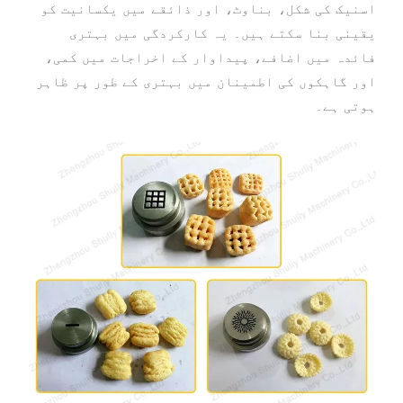
اسنیک کی شکل، بناوٹ، اور ذائقے میں یکسانیت کو
یقینی بنا سکتے ہیں۔ یہ کارکردگی میں بہتری
فائدہ میں اضافے، پیداوار کے اخراجات میں کمی،
اور گاہکوں کی اطمینان میں بہتری کے طور پر ظاہر
ہوتی ہے۔