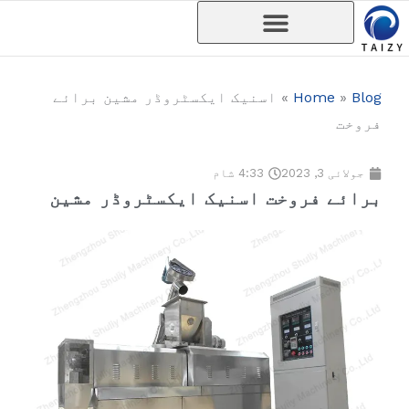
واد
ر
ائیں۔
Blog
»
Home
»
اسنیک ایکسٹروڈر مشین برائے
فروخت
جولائی 3, 2023
4:33 شام
برائے فروخت اسنیک ایکسٹروڈر مشین