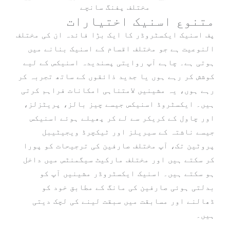
مختلف پفنگ سانچے
متنوع اسنیک اختیارات
پف اسنیک ایکسٹروڈر کا ایک بڑا فائدہ ان کی مختلف
النوعیت ہے جو مختلف اقسام کے اسنیک بنانے میں
ہوتی ہے۔ چاہے آپ روایتی پسندیدہ اسنیکس کے لیے
کوشش کر رہے ہوں یا جدید ذائقوں کے ساتھ تجربہ کر
رہے ہوں، یہ مشینیں لامتناہی امکانات فراہم کرتی
ہیں۔ ایکسٹروڈ اسنیکس جیسے چیز بالز، پریٹزلز،
اور چاول کے کریکر سے لے کر پھیلے ہوئے اسنیکس
جیسے ناشتہ کے سیریلز اور ٹیکچرڈ ویجیٹیبل
پروٹین تک، آپ مختلف صارفین کی ترجیحات کو پورا
کر سکتے ہیں اور مختلف مارکیٹ سیگمنٹس میں داخل
ہو سکتے ہیں۔ اسنیک ایکسٹروڈر مشینیں آپ کو
بدلتی ہوئی صارفین کی مانگ کے مطابق خود کو
ڈھالنے اور مسابقت میں سبقت لینے کی لچک دیتی
ہیں۔