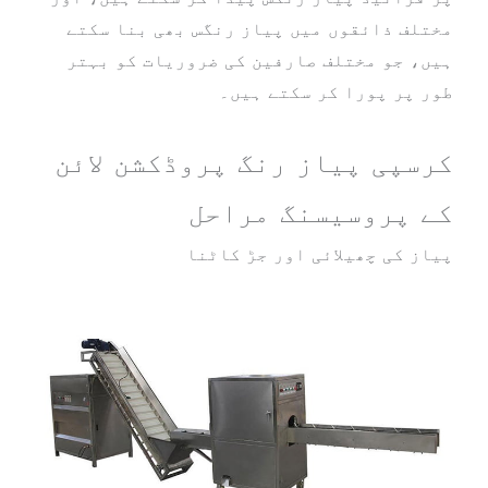
مختلف ذائقوں میں پیاز رنگس بھی بنا سکتے
ہیں، جو مختلف صارفین کی ضروریات کو بہتر
طور پر پورا کر سکتے ہیں۔
کرسپی پیاز رنگ پروڈکشن لائن
کے پروسیسنگ مراحل
پیاز کی چھیلائی اور جڑ کاٹنا