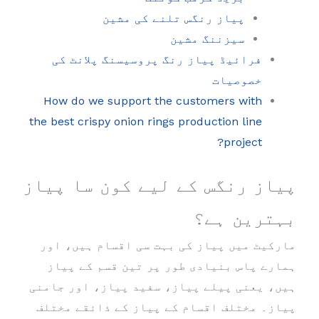
پیاز رنگس تلنے کی مشین
سیزننگ مشین
فرائیڈ پیاز رنگ پروسیسنگ پلانٹ کی
خصوصیات
How do we support the customers with
the best crispy onion rings production line
project?
پیاز رنگس کے لیے کون سا پیاز
بہترین ہے؟
مارکیٹ میں پیاز کی بہت سی اقسام ہیں، اور
ہمارے پاس بنیادی طور پر تین قسم کے پیاز
ہیں، یعنی پیلے پیاز، سفید پیاز، اور جامنی
پیاز۔ مختلف اقسام کے پیاز کے ذائقے مختلف