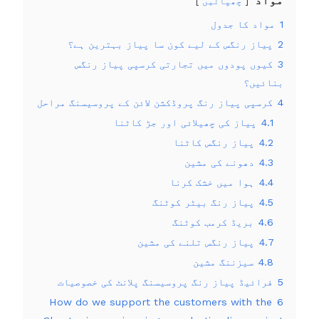
مواد
چھپائیں
1
مواد کا جدول
2
پیاز رنگس کے لیے کون سا پیاز بہترین ہے؟
3
کیوں پودوں میں تجارتی کرسپی پیاز رنگس
بنائیں؟
4
کرسپی پیاز رنگ پروڈکشن لائن کے پروسیسنگ مراحل
4.1
پیاز کی چھیلائی اور جڑ کاٹنا
4.2
پیاز رنگس کاٹنا
4.3
دھونے کی مشین
4.4
ہوا میں خشک کرنا
4.5
پیاز رنگ بیٹر کوٹنگ
4.6
بریڈ کرمب کوٹنگ
4.7
پیاز رنگس تلنے کی مشین
4.8
سیزننگ مشین
5
فرائیڈ پیاز رنگ پروسیسنگ پلانٹ کی خصوصیات
How do we support the customers with the
6