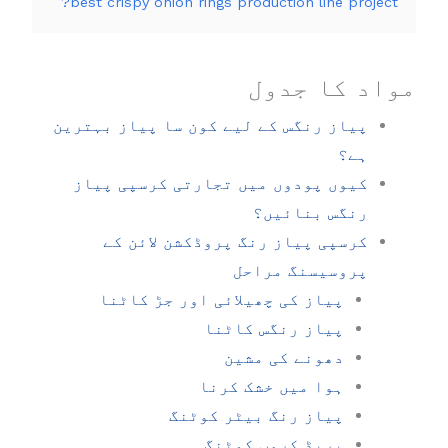
best crispy onion rings production line project?
مواد کا جدول
پیاز رنگس کے لیے کون سا پیاز بہترین
ہے؟
کیوں پودوں میں تجارتی کرسپی پیاز
رنگس بنائیں؟
کرسپی پیاز رنگ پروڈکشن لائن کے
پروسیسنگ مراحل
پیاز کی چھیلائی اور جڑ کاٹنا
پیاز رنگس کاٹنا
دھونے کی مشین
ہوا میں خشک کرنا
پیاز رنگ بیٹر کوٹنگ
بریڈ کرمب کوٹنگ