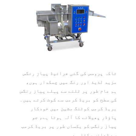
تاکہ پروسس کی گئی فرائیڈ پیاز رنگس
مزید لذیذ اور رنگ میں چمکدار ہوں،
ہم عام طور پر تلنے سے پہلے پیاز رنگس
کی سطح کو بریڈ کرمب سے کوٹ کرتے ہیں۔
بریڈ کرمب کوٹنگ مشین میں خودکار
پاؤڈر پھیلانے کا آلہ ہوتا ہے، جو
پیاز رنگس کو یکساں طور پر بریڈ کرمب
سے ڈھانپ سکتا ہے۔