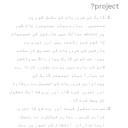
project?
گاہک کی ضروریات کو مکمل طور پر
سمجھیں۔ ہمارے سیلز مینیجرز عام طور
پر مختلف ممالک میں صارفین کی خصوصیات
کا کچھ فہم رکھتے ہیں اور تیزی سے
صارفین کی ضروریات کی تصدیق کر سکتے
ہیں۔ جب کوئی گاہک پیاز رنگ پروڈکشن
لائن کے بارے میں ہم سے مشورہ کرتا ہے،
تو ہمارا سیلز مینیجر گاہک کی
پیداواری ضروریات کو تفصیل سے ریکارڈ
اور تجزیہ کرے گا، اور بروقت ایک معقول
حل پیش کرے گا۔
سب سے معقول قیمت اور منافع کا تجزیہ
فراہم کریں۔ ہماری فیکٹری نے ہمیشہ
ایماندارانہ انتظام کے تصور پر عمل