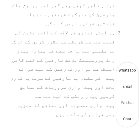
کیا ہے اور کبھی بھی گھر اور بیرون ملک
صارفین کو مارکیٹ قیمتوں سے زیادہ
قیمتیں فراہم نہیں کرے گی۔
ہم اپنی تیاری کی لاگت کے اندر مشین کی
قیمت مناسب طریقے سے مقرر کریں گے تاکہ
یہ یقینی بنایا جا سکے کہ ہمارا پیاز
رنگ پروسیسنگ پلانٹ صارفین کے لیے قابلِ
استطاعت ہو اور صارفین کے لیے فوائد
Whatsapp
پیدا کر سکے۔ ہم صارفین کے سرمایہ کاری
بجٹ اور پیداواری ضروریات کے مطابق
Email
کرسپی پیاز رنگس کے لیے مناسب
Wechat
پیداواری منصوبہ اور منافع کا تجزیہ
بھی فراہم کر سکتے ہیں۔
Chat