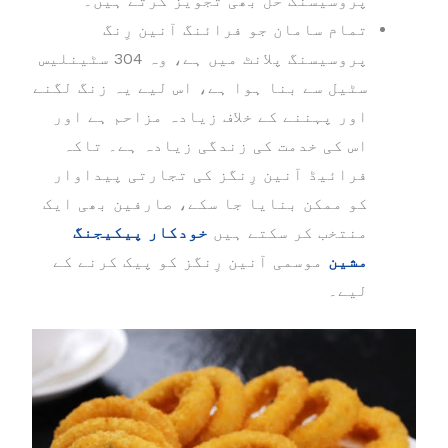
پروسیسنگ حل بھی تجویز کرتے ہیں۔
تمام سامان جو فرائنگ آنین رِنگ
پروسیسنگ پلانٹ میں ہے، وہ 304 سٹینلیس
سٹیل سے بنا ہوا ہے، اس لیے یہ زنگ لگنے
اور پہننے کے خلاف زیادہ مزاحم ہے اور
اس کی خدمت کی زندگی زیادہ ہے۔ تاکہ
فرائیڈ آنین رِنگز کی تجارتی پیداوار
کو ممکن بنایا جا سکے، صارفین بھی ایک
منتخب کر سکتے ہیں
خودکار پیکیجنگ
مشین
موسمی آنین رِنگز کو پیک کرنے کے
لیے۔