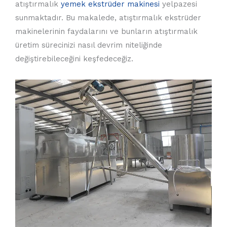
atıştırmalık
yemek ekstrüder makinesi
yelpazesi
sunmaktadır. Bu makalede, atıştırmalık ekstrüder
makinelerinin faydalarını ve bunların atıştırmalık
üretim sürecinizi nasıl devrim niteliğinde
değiştirebileceğini keşfedeceğiz.