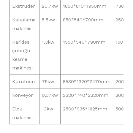
Ekstruder
20.7kw
1850*810*1950mm
730kg
Kalıplama
5.5kw
850*540*790mm
250kg
makinesi
Karides
1.3kw
1550*540*790mm
150kg
çubuğu
kesme
makinesi
Kurutucu
75kw
8530*1320*2470mm
2000kg
Konveyör
0.37kw
2320*740*2220mm
200kg
Elek
13kw
2500*935*1625mm
500kg
makinesi