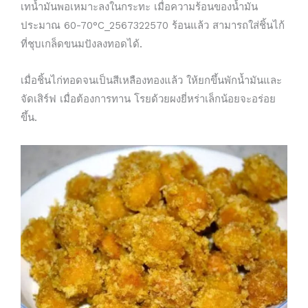
เทน้ำมันพอเหมาะลงในกระทะ เมื่อความร้อนของน้ำมัน
ประมาณ 60-70°C_2567322570 ร้อนแล้ว สามารถใส่ชิ้นไก้
ที่ชุบเกล็ดขนมปังลงทอดได้.
เมื่อชิ้นไก่ทอดจนเป็นสีเหลืองทองแล้ว ให้ยกขึ้นพักน้ำมันและ
จัดเสิร์ฟ เมื่อต้องการทาน โรยด้วยผงยี่หร่าเล็กน้อยจะอร่อย
ขึ้น.