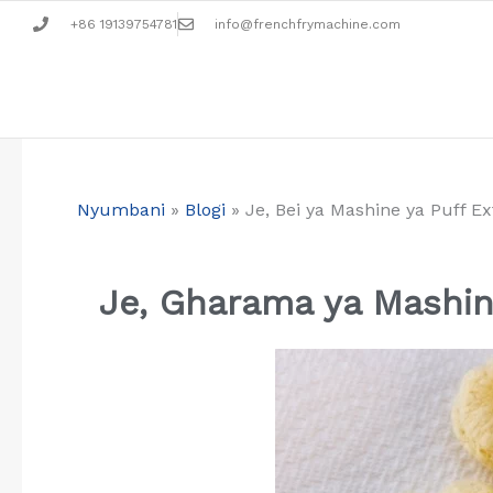
Skip
+86 19139754781
info@frenchfrymachine.com
to
content
Nyumbani
»
Blogi
»
Je, Bei ya Mashine ya Puff Ex
Je, Gharama ya Mashine