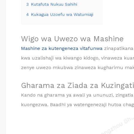
3
Kutafuta Nukuu Sahihi
4
Kukagua Uzoefu wa Watumiaji
Wigo wa Uwezo wa Mashine
Mashine za kutengeneza vitafunwa
zinapatikana 
kwa uzalishaji wa kiwango kidogo, vinaweza ku
zenye uwezo mkubwa zinaweza kugharimu makumi
Gharama za Ziada za Kuzingat
Kando na gharama ya awali ya ununuzi, zingatia 
kuongezwa. Baadhi ya watengenezaji hutoa chagu