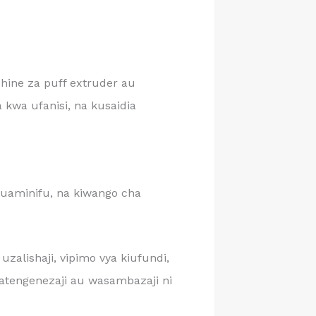
hine za puff extruder au
kwa ufanisi, na kusaidia
uaminifu, na kiwango cha
lishaji, vipimo vya kiufundi,
watengenezaji au wasambazaji ni