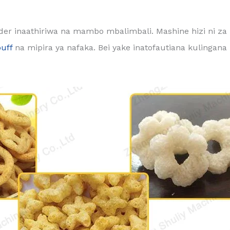
r inaathiriwa na mambo mbalimbali. Mashine hizi ni za m
uff
na mipira ya nafaka. Bei yake inatofautiana kulingana