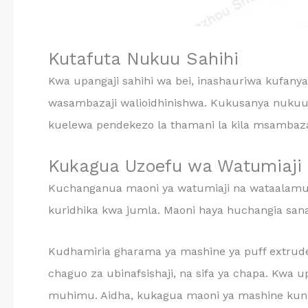
Kutafuta Nukuu Sahihi
Kwa upangaji sahihi wa bei, inashauriwa kufany
wasambazaji walioidhinishwa. Kukusanya nukuu k
kuelewa pendekezo la thamani la kila msambaza
Kukagua Uzoefu wa Watumiaji
Kuchanganua maoni ya watumiaji na wataalamu
kuridhika kwa jumla. Maoni haya huchangia sa
Kudhamiria gharama ya mashine ya puff extrude
chaguo za ubinafsishaji, na sifa ya chapa. Kwa 
muhimu. Aidha, kukagua maoni ya mashine kun