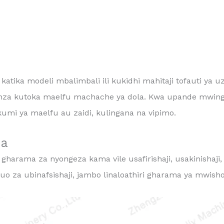
katika modeli mbalimbali ili kukidhi mahitaji tofauti ya uza
anza kutoka maelfu machache ya dola. Kwa upande mwing
 ya maelfu au zaidi, kulingana na vipimo.
ia
gharama za nyongeza kama vile usafirishaji, usakinishaji,
o za ubinafsishaji, jambo linaloathiri gharama ya mwish