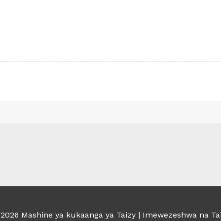
© 2026
Mashine ya kukaanga ya Taizy
| Imewezeshwa na Tai