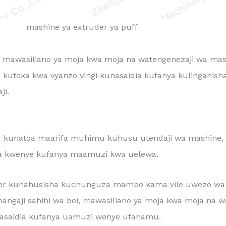
mashine ya extruder ya puff
a mawasiliano ya moja kwa moja na watengenezaji wa mas
utoka kwa vyanzo vingi kunasaidia kufanya kulinganisha 
ji.
 kunatoa maarifa muhimu kuhusu utendaji wa mashine, 
na kwenye kufanya maamuzi kwa uelewa.
r kunahusisha kuchunguza mambo kama vile uwezo wa uza
upangaji sahihi wa bei, mawasiliano ya moja kwa moja na 
asaidia kufanya uamuzi wenye ufahamu.