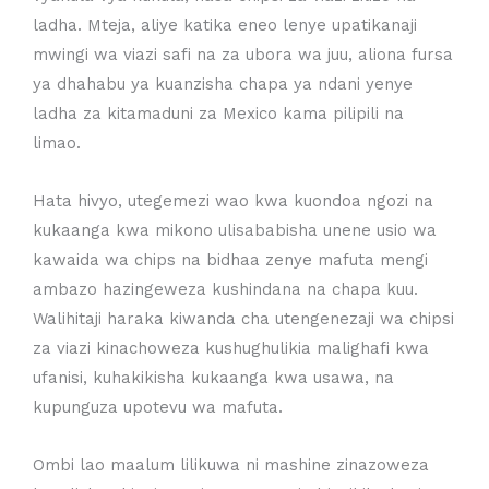
ladha. Mteja, aliye katika eneo lenye upatikanaji
mwingi wa viazi safi na za ubora wa juu, aliona fursa
ya dhahabu ya kuanzisha chapa ya ndani yenye
ladha za kitamaduni za Mexico kama pilipili na
limao.
Hata hivyo, utegemezi wao kwa kuondoa ngozi na
kukaanga kwa mikono ulisababisha unene usio wa
kawaida wa chips na bidhaa zenye mafuta mengi
ambazo hazingeweza kushindana na chapa kuu.
Walihitaji haraka kiwanda cha utengenezaji wa chipsi
za viazi kinachoweza kushughulikia malighafi kwa
ufanisi, kuhakikisha kukaanga kwa usawa, na
kupunguza upotevu wa mafuta.
Ombi lao maalum lilikuwa ni mashine zinazoweza