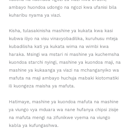
ambayo huondoa udongo na ngozi kwa ufanisi bila
kuharibu nyama ya viazi.
Kisha, tulasakinisha mashine ya kukata kwa kasi
kubwa iliyo na visu vinavyobadilika, kuruhusu mteja
kubadilisha kati ya kukata wima na wimbi kwa
haraka. Msingi wa mstari ni mashine ya kuchemsha
kuondoa starchi nyingi, mashine ya kuondoa maji, na
mashine ya kukaanga ya viazi na mchanganyiko wa
mafuta na maji ambayo huchuja mabaki kiotomatiki
ili kuongeza maisha ya mafuta.
Hatimaye, mashine ya kuondoa mafuta na mashine
ya viungo vya mduara wa nane hufanya chipsi zisije
na mafuta mengi na zifunikwe vyema na viungo
kabla ya kufungashwa.