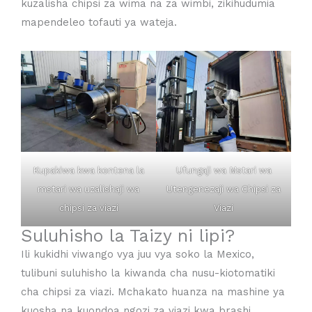
kuzalisha chipsi za wima na za wimbi, zikihudumia
mapendeleo tofauti ya wateja.
Kupakiwa kwa kontena la
Ufungaji wa Mstari wa
mstari wa uzalishaji wa
Utengenezaji wa Chipsi za
chipsi za viazi
Viazi
Suluhisho la Taizy ni lipi?
Ili kukidhi viwango vya juu vya soko la Mexico,
tulibuni suluhisho la kiwanda cha nusu-kiotomatiki
cha chipsi za viazi. Mchakato huanza na mashine ya
kuosha na kuondoa ngozi za viazi kwa brashi,