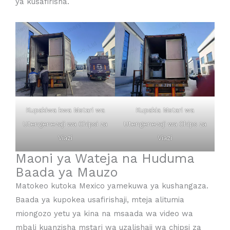
ya kusafirisha.
Kupakiwa kwa Mstari wa
Kupakia Mstari wa
Utengenezaji wa Chipsi za
Utengenezaji wa Chips za
Viazi
Viazi
Maoni ya Wateja na Huduma
Baada ya Mauzo
Matokeo kutoka Mexico yamekuwa ya kushangaza.
Baada ya kupokea usafirishaji, mteja alitumia
miongozo yetu ya kina na msaada wa video wa
mbali kuanzisha mstari wa uzalishaji wa chipsi za