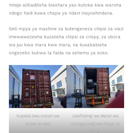
mteja alibadilisha biashara yao kutoka kwa warsha
ndogo hadi kuwa chapa ya ndani inayoshindana.
Seti mpya ya mashine za kutengeneza chipsi za viazi
imewawezesha kuzalisha chipsi za crispy, za ubora
wa juu kwa mara kwa mara, na kusababisha
ongezeko kubwa la faida na sehemu ya soko.
Kupakia kwa mstari wa
Usafirishaji wa Mstari wa
chipsi za viazi
Utengenezaji wa Chipsi za
Viazi