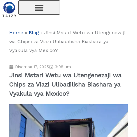
Skip
to
content
Home
»
Blog
»
Jinsi Mstari Wetu wa Utengenezaji
wa Chipsi za Viazi Ulibadilisha Biashara ya
Vyakula vya Mexico?
Disemba 17, 2025
3:08 um
Jinsi Mstari Wetu wa Utengenezaji wa
Chips za Viazi Ulibadilisha Biashara ya
Vyakula vya Mexico?