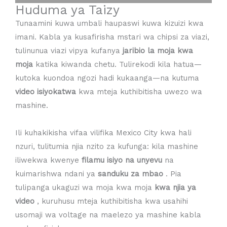
Huduma ya Taizy
Tunaamini kuwa umbali haupaswi kuwa kizuizi kwa
imani. Kabla ya kusafirisha mstari wa chipsi za viazi,
tulinunua viazi vipya kufanya
jaribio la moja kwa
moja
katika kiwanda chetu. Tulirekodi kila hatua—
kutoka kuondoa ngozi hadi kukaanga—na kutuma
video isiyokatwa
kwa mteja kuthibitisha uwezo wa
mashine.
Ili kuhakikisha vifaa vilifika Mexico City kwa hali
nzuri, tulitumia njia nzito za kufunga: kila mashine
iliwekwa kwenye
filamu isiyo na unyevu
na
kuimarishwa ndani ya
sanduku za mbao
. Pia
tulipanga ukaguzi wa moja kwa moja
kwa njia ya
video
, kuruhusu mteja kuthibitisha kwa usahihi
usomaji wa voltage na maelezo ya mashine kabla