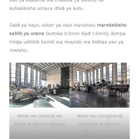
kali za usalama wa chakula za Mexico na
kuhakikisha uimara dhidi ya kutu.
Zaidi ya hayo, slicer ya viazi inaruhusu
marekebisho
sahihi ya unene
(kutoka 0.5mm hadi 1.5mm), ikimpa
mteja udhibiti kamili wa muundo wa bidhaa yao ya
mwisho.
Mstari wa Uzalishaji wa
Mstari wa Utengenezaji
Chipsi za Viazi wa Misaada
wa Chipsi za Viazi wa
Mikubwa
Kiotomatiki Kamili