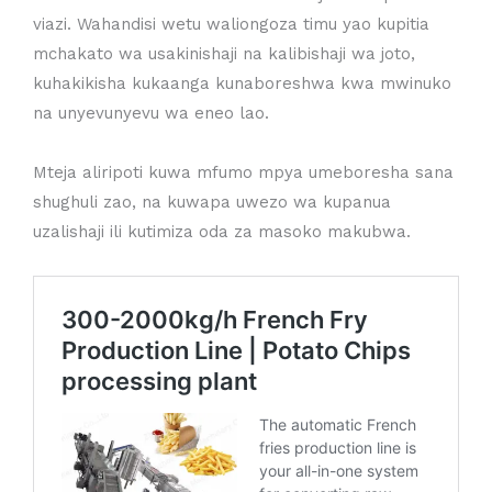
viazi. Wahandisi wetu waliongoza timu yao kupitia
mchakato wa usakinishaji na kalibishaji wa joto,
kuhakikisha kukaanga kunaboreshwa kwa mwinuko
na unyevunyevu wa eneo lao.
Mteja aliripoti kuwa mfumo mpya umeboresha sana
shughuli zao, na kuwapa uwezo wa kupanua
uzalishaji ili kutimiza oda za masoko makubwa.