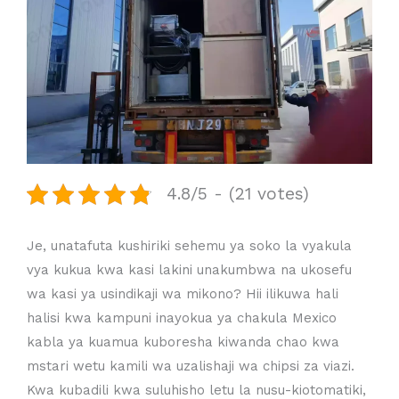
4.8/5 - (21 votes)
Je, unatafuta kushiriki sehemu ya soko la vyakula
vya kukua kwa kasi lakini unakumbwa na ukosefu
wa kasi ya usindikaji wa mikono? Hii ilikuwa hali
halisi kwa kampuni inayokua ya chakula Mexico
kabla ya kuamua kuboresha kiwanda chao kwa
mstari wetu kamili wa uzalishaji wa chipsi za viazi.
Kwa kubadili kwa suluhisho letu la nusu-kiotomatiki,