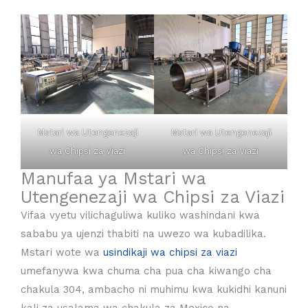
Mstari wa Utengenezaji
Mstari wa Utengenezaji
wa Chipsi za Viazi
wa Chipsi za Viazi
Manufaa ya Mstari wa
Utengenezaji wa Chipsi za Viazi
Vifaa vyetu vilichaguliwa kuliko washindani kwa
sababu ya ujenzi thabiti na uwezo wa kubadilika.
Mstari wote wa
usindikaji wa chipsi za viazi
umefanywa kwa chuma cha pua cha kiwango cha
chakula 304, ambacho ni muhimu kwa kukidhi kanuni