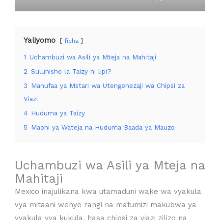
Yaliyomo
ficha
1
Uchambuzi wa Asili ya Mteja na Mahitaji
2
Suluhisho la Taizy ni lipi?
3
Manufaa ya Mstari wa Utengenezaji wa Chipsi za
Viazi
4
Huduma ya Taizy
5
Maoni ya Wateja na Huduma Baada ya Mauzo
Uchambuzi wa Asili ya Mteja na
Mahitaji
Mexico inajulikana kwa utamaduni wake wa vyakula
vya mitaani wenye rangi na matumizi makubwa ya
vyakula vya kukula, hasa chipsi za viazi zilizo na