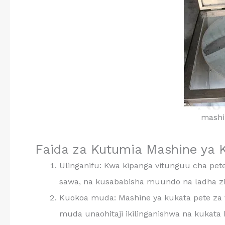
mashi
Faida za Kutumia Mashine ya K
Ulinganifu: Kwa kipanga vitunguu cha pete
sawa, na kusababisha muundo na ladha zili
Kuokoa muda: Mashine ya kukata pete za 
muda unaohitaji ikilinganishwa na kukat