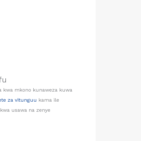
fu
kata kwa mkono kunaweza kuwa
ete za vitunguu
kama ile
wa kwa usawa na zenye