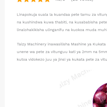
Linapokuja suala la kuandaa pete tamu za vitu
na kushindwa kuwa thabiti, na kusababisha pete
linalohakikisha ulinganifu na kuokoa muda muhi
Taizy Machinery inawasilisha Mashine ya Kukat
unene wa pete za vitunguu kati ya 2mm na 5mm. 
kutoa vidokezo juu ya jinsi ya kukata pete za vi