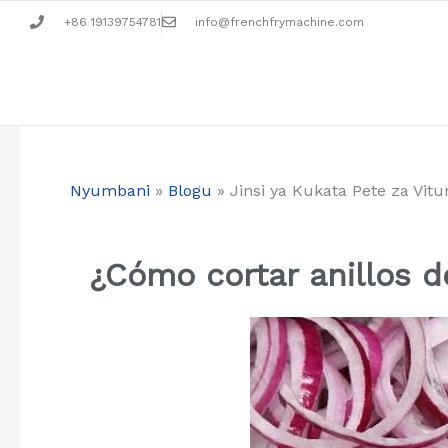
Skip
+86 19139754781
info@frenchfrymachine.com
to
content
Nyumbani
»
Blogu
»
Jinsi ya Kukata Pete za Vi
¿Cómo cortar anillos d