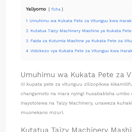
Yaliyomo
ficha
1
Umuhimu wa Kukata Pete za Vitunguu kwa Haraka
2
Kutatua Taizy Machinery Mashine ya Kukata Pete
3
Faida za Kutumia Mashine ya Kukata Pete za Vit
4
Vidokezo vya Kukata Pete za Vitunguu kwa Hara
Umuhimu wa Kukata Pete za Vi
Ili kupata pete za vitunguu zilizopikwa kikam
changamoto na mara nyingi husababisha umbo
inayotolewa na Taizy Machinery, unaweza kuhakik
muonekano mzuri.
Kutatua Taizy Machinery Mashi