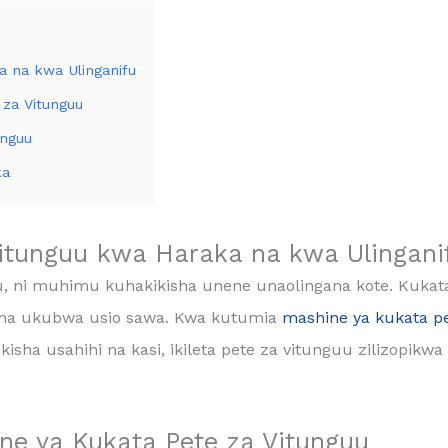
 na kwa Ulinganifu
 za Vitunguu
unguu
ka
tunguu kwa Haraka na kwa Ulingani
ilifu, ni muhimu kuhakikisha unene unaolingana kote. Ku
 na ukubwa usio sawa. Kwa kutumia
mashine ya kukata p
isha usahihi na kasi, ikileta pete za vitunguu zilizopik
ne ya Kukata Pete za Vitunguu