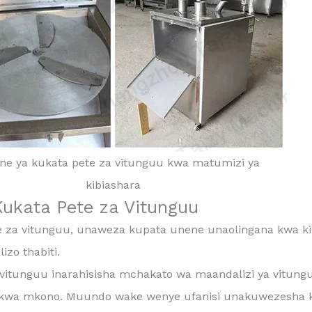
ne ya kukata pete za vitunguu kwa matumizi ya
kibiashara
ukata Pete za Vitunguu
 za vitunguu, unaweza kupata unene unaolingana kwa kila 
zo thabiti.
vitunguu inarahisisha mchakato wa maandalizi ya vitungu
a kwa mkono. Muundo wake wenye ufanisi unakuwezesha k