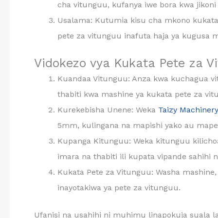
cha vitunguu, kufanya iwe bora kwa jikoni 
Usalama: Kutumia kisu cha mkono kukata 
pete za vitunguu inafuta haja ya kugusa m
Vidokezo vya Kukata Pete za 
Kuandaa Vitunguu: Anza kwa kuchagua vitun
thabiti kwa mashine ya kukata pete za vit
Kurekebisha Unene: Weka
Taizy Machiner
5mm, kulingana na mapishi yako au mapen
Kupanga Kitunguu: Weka kitunguu kilicho
imara na thabiti ili kupata vipande sahihi 
Kukata Pete za Vitunguu: Washa mashine, 
inayotakiwa ya pete za vitunguu.
Ufanisi na usahihi ni muhimu linapokuja suala