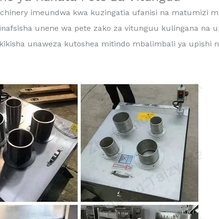
achinery imeundwa kwa kuzingatia ufanisi na matumizi m
inafsisha unene wa pete zako za vitunguu kulingana na
isha unaweza kutoshea mitindo mbalimbali ya upishi n