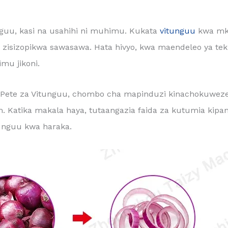
nguu, kasi na usahihi ni muhimu. Kukata
vitunguu
kwa mk
 zisizopikwa sawasawa. Hata hivyo, kwa maendeleo ya tekn
mu jikoni.
a Pete za Vitunguu, chombo cha mapinduzi kinachokuweze
Katika makala haya, tutaangazia faida za kutumia kipang
tunguu kwa haraka.