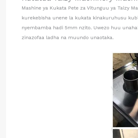
Mashine ya Kukata Pete za Vitunguu ya Taizy M
kurekebisha unene la kukata kinakuruhusu kub
nyembamba hadi 5mm nzito. Uwezo huu unahakik
zinazofaa ladha na muundo unaotaka.