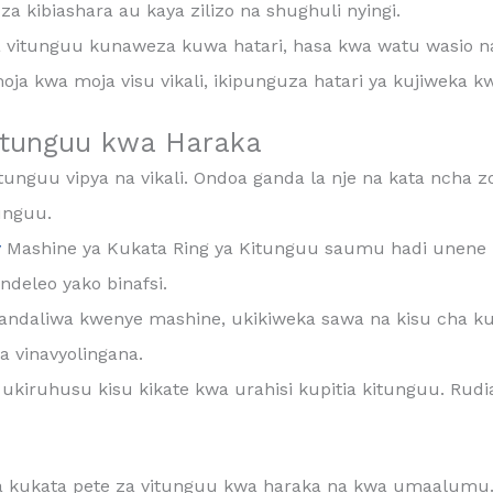
za kibiashara au kaya zilizo na shughuli nyingi.
vitunguu kunaweza kuwa hatari, hasa kwa watu wasio na
oja kwa moja visu vikali, ikipunguza hatari ya kujiweka 
Vitunguu kwa Haraka
guu vipya na vikali. Ondoa ganda la nje na kata ncha zo
unguu.
y
Mashine ya Kukata Ring ya Kitunguu saumu hadi unene
deleo yako binafsi.
andaliwa kwenye mashine, ukikiweka sawa na kisu cha ku
na vinavyolingana.
ukiruhusu kisu kikate kwa urahisi kupitia kitunguu. Rudi
 la kukata pete za vitunguu kwa haraka na kwa umaalumu.