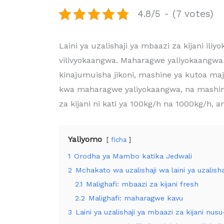
4.8/5 - (7 votes)
Laini ya uzalishaji ya mbaazi za kijani i
vilivyokaangwa. Maharagwe yaliyokaangwa 
kinajumuisha jikoni, mashine ya kutoa ma
kwa maharagwe yaliyokaangwa, na mashine 
za kijani ni kati ya 100kg/h na 1000kg/h,
Yaliyomo
ficha
1
Orodha ya Mambo katika Jedwali
2
Mchakato wa uzalishaji wa laini ya uzalisha
2.1
Malighafi: mbaazi za kijani fresh
2.2
Malighafi: maharagwe kavu
3
Laini ya uzalishaji ya mbaazi za kijani nus