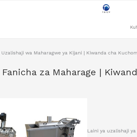
Ku
 Uzalishaji wa Maharagwe ya Kijani | Kiwanda cha Kuch
a Fanicha za Maharage | Kiwa
Laini ya uzalishaji 