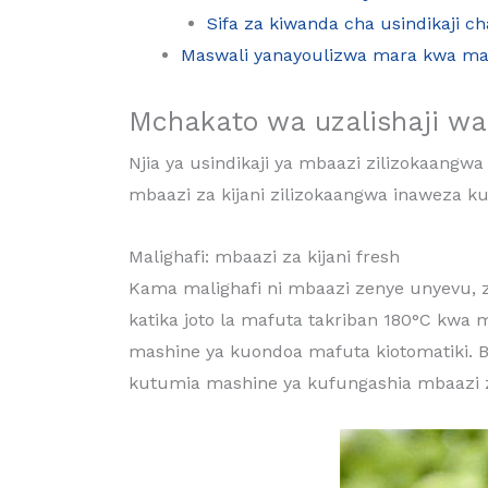
Sifa za kiwanda cha usindikaji c
Maswali yanayoulizwa mara kwa mara
Mchakato wa uzalishaji wa 
Njia ya usindikaji ya mbaazi zilizokaangwa
mbaazi za kijani zilizokaangwa inaweza k
Malighafi: mbaazi za kijani fresh
Kama malighafi ni mbaazi zenye unyevu, 
katika joto la mafuta takriban 180°C kwa
mashine ya kuondoa mafuta kiotomatiki. 
kutumia mashine ya kufungashia mbaazi za