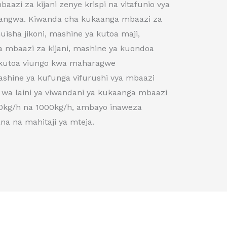
aazi za kijani zenye krispi na vitafunio vya
aangwa. Kiwanda cha kukaanga mbaazi za
uisha jikoni, mashine ya kutoa maji,
 mbaazi za kijani, mashine ya kuondoa
 kutoa viungo kwa maharagwe
ashine ya kufunga vifurushi vya mbaazi
i wa laini ya viwandani ya kukaanga mbaazi
 100kg/h na 1000kg/h, ambayo inaweza
na na mahitaji ya mteja.