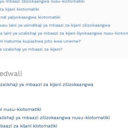
ji ya mbaazi zilizokaangwa nusu-kiotomatiki
a kijani kiotomatiki
indi yaliyokaangwa kiotomatiki
 laini ya usindikaji ya mbaazi za kijani zilizokaangwa
laini ya uzalishaji ya mbaazi za kijani iliyokaangwa nusu-kiotom
jani inatumia kupashwa joto kwa umeme?
a uzalishaji ya mbaazi za kijani?
edwali
zalishaji ya mbaazi za kijani zilizokaangwa
ni nusu-kiotomatiki
zalishaji ya mbaazi zilizokaangwa nusu-kiotomatiki
aazi za kijani kiotomatiki