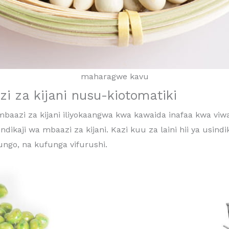
maharagwe kavu
zi za kijani nusu-kiotomatiki
 mbaazi za kijani iliyokaangwa kwa kawaida inafaa kwa viw
ndikaji wa mbaazi za kijani. Kazi kuu za laini hii ya usin
ungo, na kufunga vifurushi.