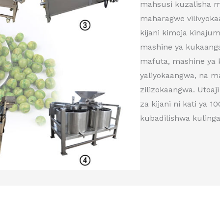
mahsusi kuzalisha mb
maharagwe vilivyok
kijani kimoja kinajum
mashine ya kukaanga
mafuta, mashine ya
yaliyokaangwa, na m
zilizokaangwa. Utoaj
za kijani ni kati ya
kubadilishwa kulinga