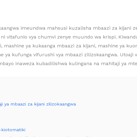
liyokaangwa imeundwa mahsusi kuzalisha mbaazi za kijani z
ni vitafunio vya chumvi zenye muundo wa krispi. Kiwand
ji, mashine ya kukaanga mbaazi za kijani, mashine ya ku
ya kufunga vifurushi vya mbaazi zilizokaangwa. Utoaji 
 ambayo inaweza kubadilishwa kulingana na mahitaji ya mte
ji ya mbaazi za kijani zilizokaangwa
u-kiotomatiki