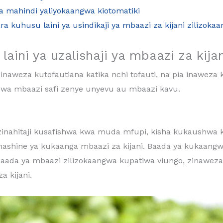
ha mahindi yaliyokaangwa kiotomatiki
 kuhusu laini ya usindikaji ya mbaazi za kijani zilizoka
laini ya uzalishaji ya mbaazi za kija
 inaweza kutofautiana katika nchi tofauti, na pia inaweza
uwa mbaazi safi zenye unyevu au mbaazi kavu.
zinahitaji kusafishwa kwa muda mfupi, kisha kukaushwa k
 mashine ya kukaanga mbaazi za kijani. Baada ya kukaang
Baada ya mbaazi zilizokaangwa kupatiwa viungo, zinawez
 kijani.