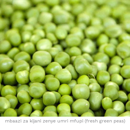
mbaazi za kijani zenye umri mfupi (fresh green peas)