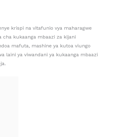
enye krispi na vitafunio vya maharagwe
a cha kukaanga mbaazi za kijani
ondoa mafuta, mashine ya kutoa viungo
wa laini ya viwandani ya kukaanga mbaazi
ja.