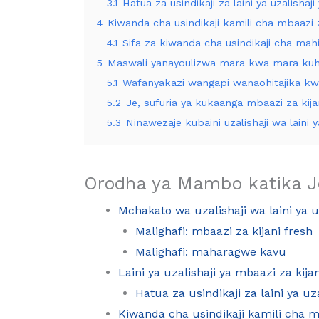
3.1
Hatua za usindikaji za laini ya uzalisha
4
Kiwanda cha usindikaji kamili cha mbaazi z
4.1
Sifa za kiwanda cha usindikaji cha mah
5
Maswali yanayoulizwa mara kwa mara kuhusu
5.1
Wafanyakazi wangapi wanaohitajika kwa 
5.2
Je, sufuria ya kukaanga mbaazi za ki
5.3
Ninawezaje kubaini uzalishaji wa laini y
Orodha ya Mambo katika J
Mchakato wa uzalishaji wa laini ya u
Malighafi: mbaazi za kijani fresh
Malighafi: maharagwe kavu
Laini ya uzalishaji ya mbaazi za kija
Hatua za usindikaji za laini ya u
Kiwanda cha usindikaji kamili cha mb