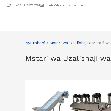
Skip
+86 19139754781
info@frenchfrymachine.com
to
content
Nyumbani
»
Mstari wa Uzalishaji
»
Mstari wa
Mstari wa Uzalishaji w