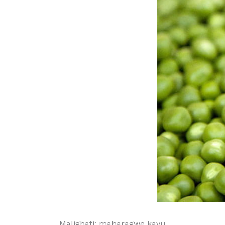
Malighafi: maharagwe kavu