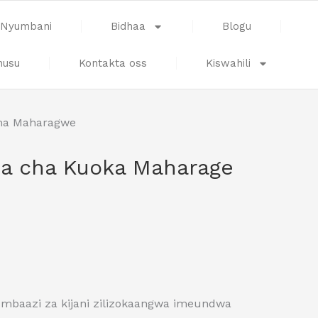
Nyumbani
Bidhaa
Blogu
husu
Kontakta oss
Kiswahili
oma Maharagwe
nda cha Kuoka Maharage
ya mbaazi za kijani zilizokaangwa imeundwa