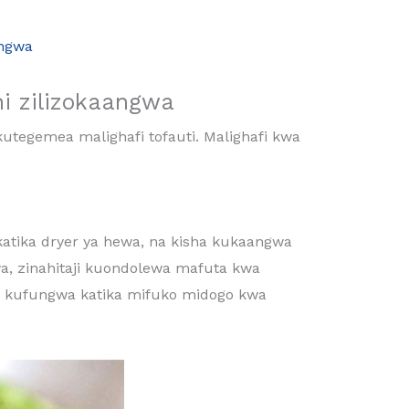
angwa
ni zilizokaangwa
 kutegemea malighafi tofauti. Malighafi kwa
atika dryer ya hewa, na kisha kukaangwa
wa, zinahitaji kuondolewa mafuta kwa
a kufungwa katika mifuko midogo kwa