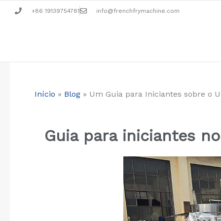
Skip
+86 19139754781
info@frenchfrymachine.com
to
content
Início
»
Blog
»
Um Guia para Iniciantes sobre o 
Guia para iniciantes n