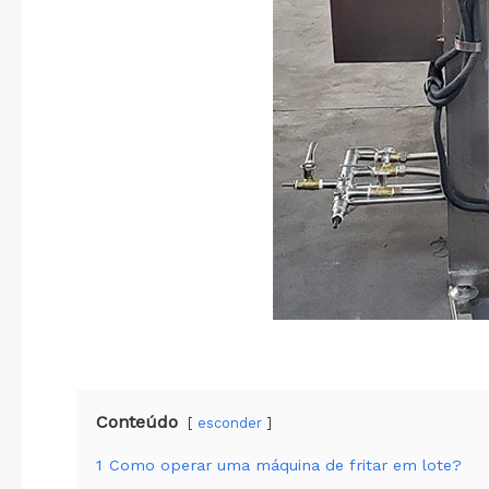
Conteúdo
esconder
1
Como operar uma máquina de fritar em lote?