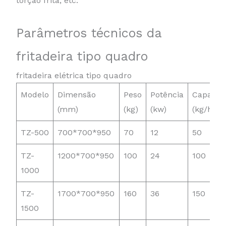
torção frita, etc.
Parâmetros técnicos da
fritadeira tipo quadro
fritadeira elétrica tipo quadro
Modelo
Dimensão
Peso
Potência
Capacid
(mm)
(kg)
(kw)
(kg/h)
TZ-500
700*700*950
70
12
50
TZ-
1200*700*950
100
24
100
1000
TZ-
1700*700*950
160
36
150
1500