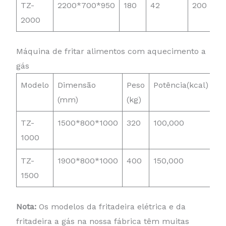
TZ-
2200*700*950
180
42
200
2000
Máquina de fritar alimentos com aquecimento a
gás
Modelo
Dimensão
Peso
Potência(kcal)
Ca
(mm)
(kg)
(k
TZ-
1500*800*1000
320
100,000
10
1000
TZ-
1900*800*1000
400
150,000
15
1500
Nota:
Os modelos da fritadeira elétrica e da
fritadeira a gás na nossa fábrica têm muitas