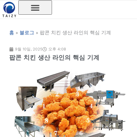
콘
텐
츠
로
홈
»
블로그
»
팝콘 치킨 생산 라인의 핵심 기계
건
너
9월 10일, 2025
오후 4:08
팝콘 치킨 생산 라인의 핵심 기계
뛰
기