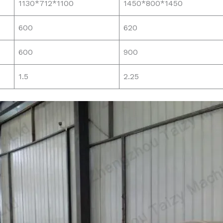
1130*712*1100
1450*800*1450
600
620
600
900
1.5
2.25