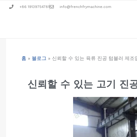
콘
+86 19139754781
info@frenchfrymachine.com
텐
츠
로
건
너
뛰
홈
»
블로그
»
신뢰할 수 있는 육류 진공 텀블러 제조
기
신뢰할 수 있는 고기 진