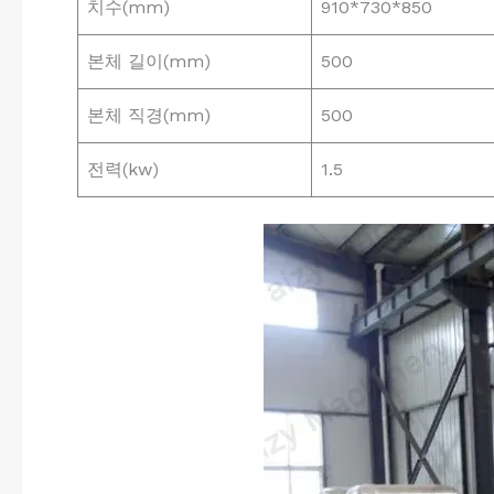
치수(mm)
910*730*850
본체 길이(mm)
500
본체 직경(mm)
500
전력(kw)
1.5