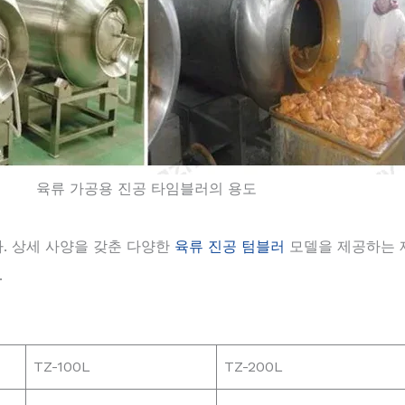
육류 가공용 진공 타임블러의 용도
. 상세 사양을 갖춘 다양한
육류 진공 텀블러
모델을 제공하는 
.
TZ-100L
TZ-200L