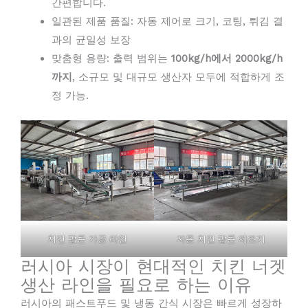
간편합니다.
일관된 제품 품질: 자동 제어로 크기, 코팅, 튀김 결
과의 균일성 보장
맞춤형 용량: 출력 범위는
100kg/h에서 2000kg/h
까지
, 소규모 및 대규모 생산자 모두에 적합하게 조
정 가능.
치킨 팝콘 가공 라인
자동 치킨 팝콘 제조기
러시아 시장이 현대적인 치킨 너겟
생산 라인을 필요로 하는 이유
러시아의 패스트푸드 및 냉동 간식 시장은 빠르게 성장하