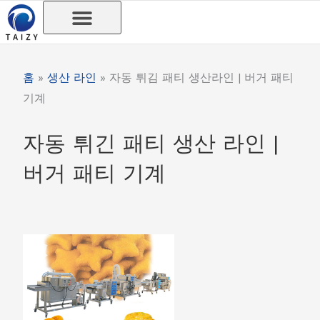
콘
텐
츠
로
홈
»
생산 라인
»
자동 튀김 패티 생산라인 | 버거 패티
건
기계
너
뛰
자동 튀긴 패티 생산 라인 |
기
버거 패티 기계