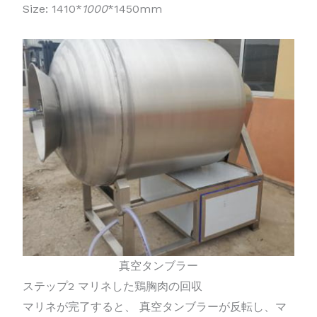
Size: 1410*
1000
*1450mm
真空タンブラー
ステップ2 マリネした鶏胸肉の回収
マリネが完了すると、
真空タンブラーが反転し、マ