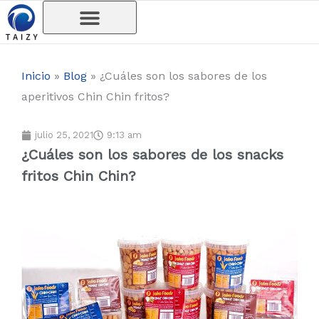
Ir
al
contenido
Inicio
»
Blog
»
¿Cuáles son los sabores de los
aperitivos Chin Chin fritos?
julio 25, 2021
9:13 am
¿Cuáles son los sabores de los snacks
fritos Chin Chin?