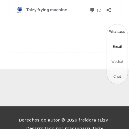
Whatsapp
Email
Wechat
Chat
Derechos de autor © 2026
freidora taizy
|
Desarrollado por maquinaria Taizy