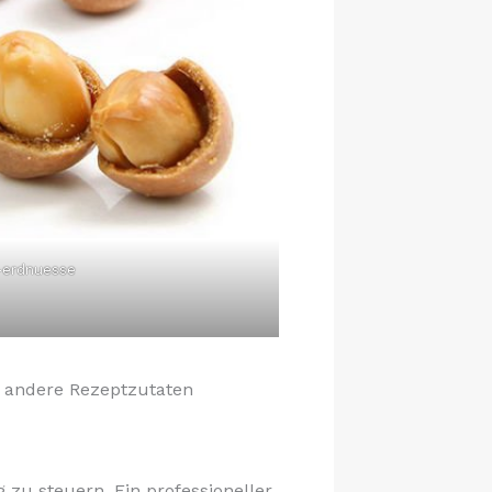
e-erdnuesse
d andere Rezeptzutaten
u steuern. Ein professioneller