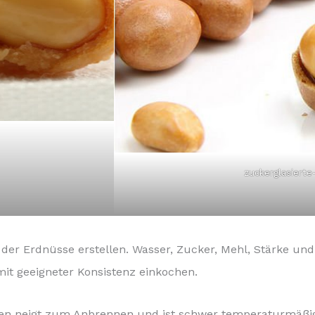
zuckerglasiert
der Erdnüsse erstellen. Wasser, Zucker, Mehl, Stärke un
it geeigneter Konsistenz einkochen.
n neigt zum Anbrennen und ist schwer temperaturmäßig z