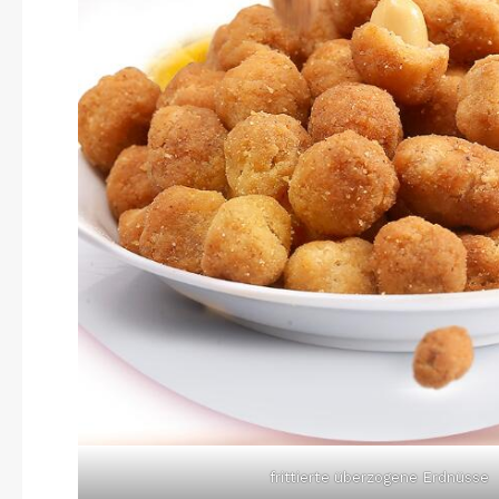
frittierte überzogene Erdnüsse