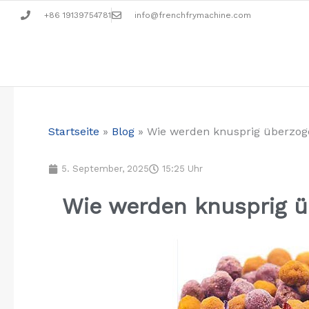
Zum
+86 19139754781
info@frenchfrymachine.com
Inhalt
springen
Startseite
»
Blog
»
Wie werden knusprig überzoge
5. September, 2025
15:25 Uhr
Wie werden knusprig ü