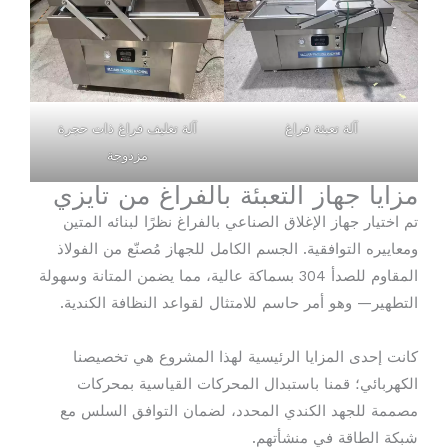
آلة تعبئة فراغ
آلة تغليف فراغ ذات حجرة
مزدوجة
مزايا جهاز التعبئة بالفراغ من تايزي
تم اختيار جهاز الإغلاق الصناعي بالفراغ نظرًا لبنائه المتين
ومعاييره التوافقية. الجسم الكامل للجهاز مُصنّع من الفولاذ
المقاوم للصدأ 304 بسماكة عالية، مما يضمن المتانة وسهولة
التطهير— وهو أمر حاسم للامتثال لقواعد النظافة الكندية.
كانت إحدى المزايا الرئيسية لهذا المشروع هي تخصيصنا
الكهربائي؛ قمنا باستبدال المحركات القياسية بمحركات
مصممة للجهد الكندي المحدد، لضمان التوافق السلس مع
شبكة الطاقة في منشأتهم.